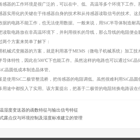
器的工作环境是很广泛的，可以在中、低、高温等多个环境下工作。那么
实用化的关键在于传感器自身的技术和从传感器读取信号的技术。这是因为
数据的电路不能工作，也无法使用数据。一般来说，用SiC半导体制造耐
把读取电路放在非高温环境下，并利用很长的导线，那么导线的电阻便会
两个方案来简单了解下：
械式变频器的方案，就是利用基于MEMS（微电子机械系统）加工技
半导体特性，因此在500℃下也能工作。虽然这样的电路也可以通过SiC
SiC晶圆低成本制造晶体管。
使用SiC二极管整流桥，把传感器的电阻调低。虽然很难利用SiC晶圆
多用途中都投入了实用。该方案提出，把基于二极管的电阻转换电路设在
温湿度变送器的函数特征与输出信号特征
式露点仪与环境控制及湿度标准建立的管理