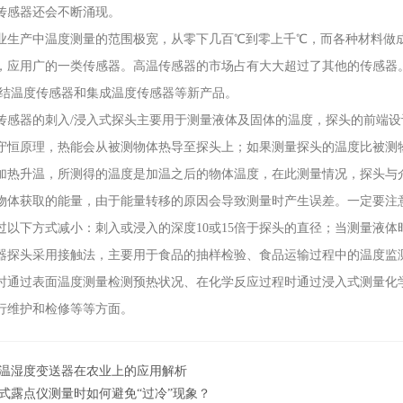
传感器还会不断涌现。
产中温度测量的范围极宽，从零下几百℃到零上千℃，而各种材料做成
，应用广的一类传感器。高温传感器的市场占有大大超过了其他的传感器
N结温度传感器和集成温度传感器等新产品。
器的刺入/浸入式探头主要用于测量液体及固体的温度，探头的前端设
守恒原理，热能会从被测物体热导至探头上；如果测量探头的温度比被测
加热升温，所测得的温度是加温之后的物体温度，在此测量情况，探头与
物体获取的能量，由于能量转移的原因会导致测量时产生误差。一定要注
过以下方式减小：刺入或浸入的深度10或15倍于探头的直径；当测量液
头采用接触法，主要用于食品的抽样检验、食品运输过程中的温度监测
时通过表面温度测量检测预热状况、在化学反应过程时通过浸入式测量化
行维护和检修等等方面。
温湿度变送器在农业上的应用解析
式露点仪测量时如何避免“过冷”现象？