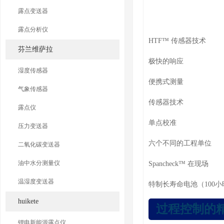
露点变送器
压缩空气便携式露点
露点分析仪
HTF™ 传感器技术
芬兰维萨拉
极快的响应
湿度传感器
便携式测量
气象传感器
传感器技术
露点仪
单点校准
压力变送器
六个不同的工程单位
二氧化碳变送器
油中水分测量仪
Spancheck™ 在现场
温湿度变送器
特制长寿命电池（100
huikete
过程控制的
锂电新能源露点仪