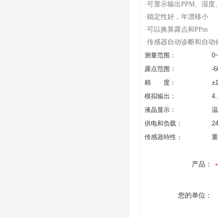
·
可显示输出PPM、湿度
·
稳定性好，年漂移小
·
可以换算露点和PPm
·
传感器自动诊断和自动
测量范围：
0
露点范围：
-
精 度：
±
模拟输出：
4
液晶显示：
温
供电和负载：
2
传感器特性：
重
产品：
您的单位：