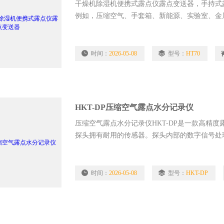
干燥机除湿机便携式露点仪露点变送器，手持式露
例如，压缩空气、手套箱、新能源、实验室、金
计，在以下温度范围内，可准确测量：-60到+60°C(-
时间：
2026-05-08
型号：
HT70
HKT-DP压缩空气露点水分记录仪
压缩空气露点水分记录仪HKT-DP是一款高精
探头拥有耐用的传感器。探头内部的数字信号处
的热交换性能等无须再调节传统的电位器。HKT-DP
200℃，-60...+60℃DP（取决于探头类型）。
时间：
2026-05-08
型号：
HKT-DP