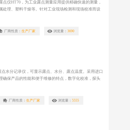
点仪HT70，为工业露点测量应用提供精确快速的测量，
属处理、塑料干燥等。针对工业现场检测和现场校准而设
76...+140°F)，有以下特点：
厂商性质：
生产厂家
浏览量：
3690
度露点水分记录仪，可显示露点、水分、露点温度。采用进口
理确保产品的性能和便于维修的特点，数字化校准，探头
露点记录仪可测量范围：0…100%RH,-100…
厂商性质：
生产厂家
浏览量：
5555