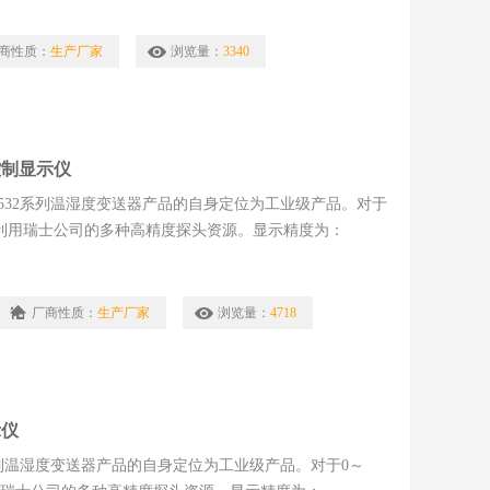
商性质：
生产厂家
浏览量：
3340
控制显示仪
532系列温湿度变送器产品的自身定位为工业级产品。对于
度测量，利用瑞士公司的多种高精度探头资源。显示精度为：
温度补偿，模拟输出可以在4-20mA中任意更改。3行12864点阵
键零点修正功能，湿度传感器自检和漂移补
厂商性质：
生产厂家
浏览量：
4718
示仪
系列温湿度变送器产品的自身定位为工业级产品。对于0～