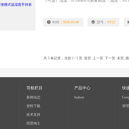
（可选）湿度：0-100RH%测量精度：温度：±0.1℃(
时间：
2026-05-08
型号：
HT22
共 5 条记录，当前 1 / 1 页 首页 上一页 下一页 末页 
导航栏目
产品中心
快
新闻动态
huikete
Goog
资料下载
管理
技术支持
招贤纳士