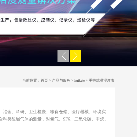
当前位置：
首页
>
产品与服务
>
huikete
>
手持式温湿度表
电厂、冶金、科研、卫生检疫、粮食仓储、医疗器械、环境实
合种类酸碱气体的测量，对氢气、SF6、二氧化碳、甲烷、