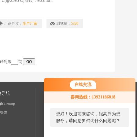
@23±5℃)湿度：±0.8%rh
厂商性质：
生产厂家
浏览量：
5320
跳转到第
页
在线交流
捷导航
咨询热线：13921186818
leSitemap
登陆
您好！欢迎前来咨询，很高兴为您
服务，请问您要咨询什么问题呢？
您好，看您停留很久了，是否找到