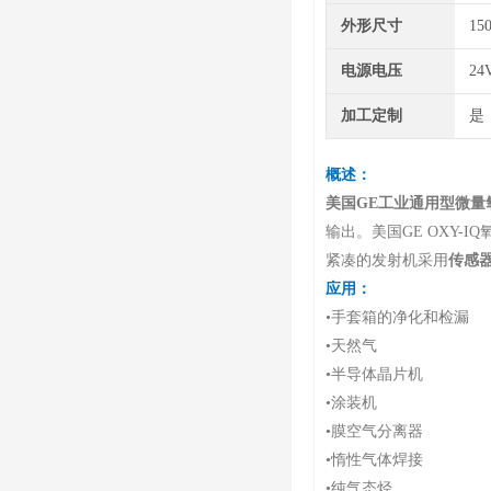
外形尺寸
15
电源电压
24
加工定制
是
概述
：
美国GE工业通用型微量
输出。美国GE OXY-
紧凑的发射机采用
传感
应用
：
•手套箱的净化和检漏
•天然气
•半导体晶片机
•涂装机
•膜空气分离器
•惰性气体焊接
•纯气态烃