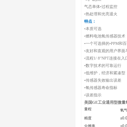
气态单体•过程监控
•热处理和光亮退火
特点
：
•本质可选
•燃料电池氧传感器技术
•一个可选择的•PPM和
•友好和直观的用户界面
•流程1/ 8“NPT连接在
•数字技术的可靠运行
•低维护，经济和紧凑型
•传感器失效输出误差
•氧传感器寿命指标
•误差指示
美国GE工业通用型微量
量程
氧气
精度
±0.
分辨率
±0.