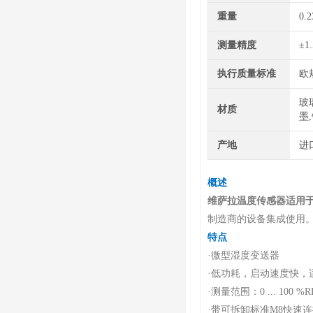
重量
0.2
测量精度
±1
执行质量标准
欧
玻
材质
墨
产地
进
概述
维萨拉温度传感器适用
制造商的设备集成使用
特点
·
微型湿度变送器
·
低功耗，启动速度快，
·
测量范围：0 ... 100 %RH; 
·
带可拆卸标准M8快速