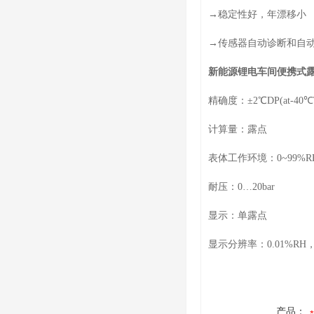
→稳定性好，年漂移小
→传感器自动诊断和自
新能源锂电车间便携式
精确度：±2℃DP(at-40
计算量：露点
表体工作环境：0~99%R
耐压：0…20bar
显示：单露点
显示分辨率：0.01%RH，0
产品：