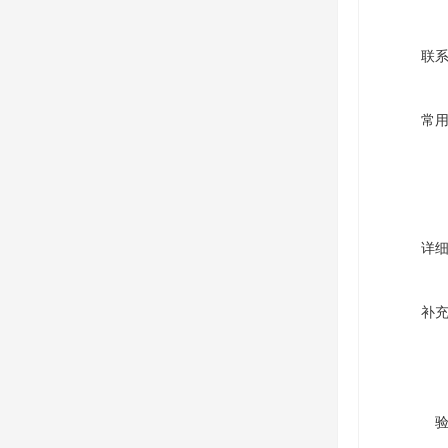
联
常
详
补