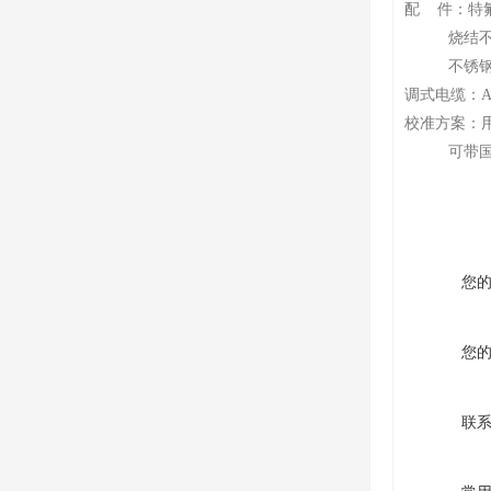
配 件：特氟
烧结不锈钢
不锈钢网过
调式电缆：AC
校准方案：
可带国家
您
您
联