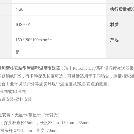
4-20
执行质量标
IOS9001
材质
150*190*100m*m*m
产地
是
道和壁挂安装型智能型温度变送器
，
瑞士Rotronic HF7系列温湿度
不锈钢或PPS，有多种探头长度可选，可灵活适用于不同场合，测量相对湿
适合工业环境或户外等恶劣环境中温湿度及露点/霜点的测量。
制或3/4线制
管道安装/壁挂安装
-管道安装：无显示/带显示（无背光）
径15mm，长度85mm+150mm=235mm
径15mm，长度270mm