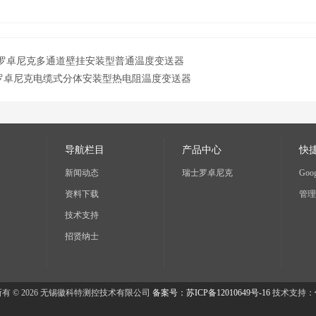
8罗卓尼克多通道壁挂安装型普通温度变送器
7罗卓尼克电缆式分体安装型热电阻温度变送器
导航栏目
产品中心
快
新闻动态
瑞士罗卓尼克
Goog
资料下载
管理
技术支持
招贤纳士
有 © 2026 无锡徽科特测控技术有限公司
备案号：苏ICP备12010649号-16
技术支持：