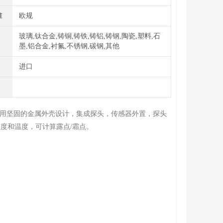
准
欧规
玻璃,钛合金,铸铜,铸铁,铸铝,铸钢,陶瓷,塑料,石
墨,铝合金,衬氟,不锈钢,碳钢,其他
进口
变送器采用坚固的金属外壳设计，集成探头，传感器外置，探头
度和温度，可计算露点/霜点。