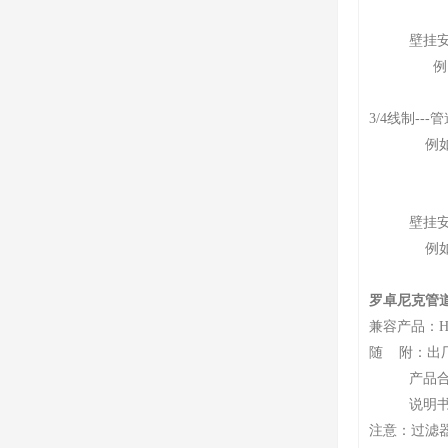
探头杆直径2
壁挂安装：
例：探头杆
探头杆直
3/4线制-
例如：探头杆
探头杆直
壁挂安装：
例如：探头
探头杆直
罗卓尼克管
兼容产品：HC
随 附：出
产品合
说明
注意：过滤