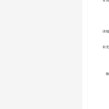
常
详
补