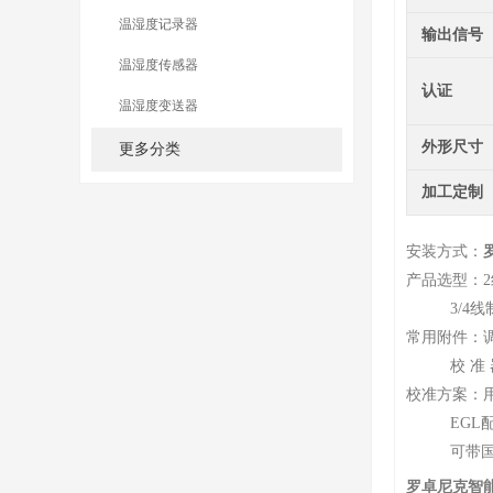
温湿度记录器
输出信号
温湿度传感器
认证
温湿度变送器
外形尺寸
更多分类
加工定制
安装方式：
产品选型：2
3/4线制-
常用附件：调式
校 准 器
校准方案：
EGL配
可带国家
罗卓尼克智