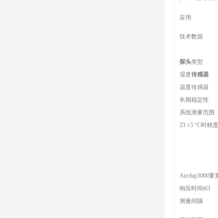
应用
技术数据
探头
类型
湿度
传感器
温度传感器
长期稳定性
系统测量范围
23 ±5 °C时精
Airchip3000
响应时间t63
测量间隔