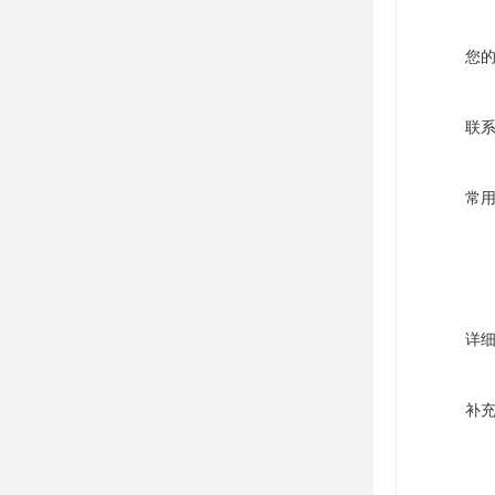
您
联
常
详
补