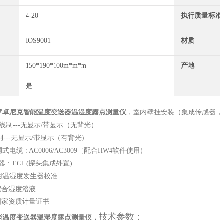
4-20
执行质量标
IOS9001
材质
150*190*100m*m*m
产地
是
罗卓尼克智能温度变送器温湿度露点测量仪
，
室内壁挂安装（集成传感器
线制---无显示/带显示（无背光）
--无显示/带显示（有背光）
电缆 : AC0006/AC3009（配合HW4软件使用）
：EGL(探头集成外置)
用温湿度发生器校准
合湿度溶液
资质计量证书
技术参数：
能温度变送器温湿度露点测量仪
，