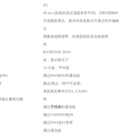
示）
40 m/s (依据所选过滤器有所不同)，R和S型除外
可选图形显示。显示内容及格式可通过软件编辑
无
测量值超限报警，传感器损坏及短路故障
有
ROTRONIC HW4
有，显示模式下
小/大值、平均值
软件)
通过HW4软件和通讯线
算
露点/霜点（用户可设置）
系统相关事件(FDA, GAMP)
量输出量程功能
有
通过
手持表
和通讯线
通过USB/HW4软件
通过HW4进行管理
通过通讯线