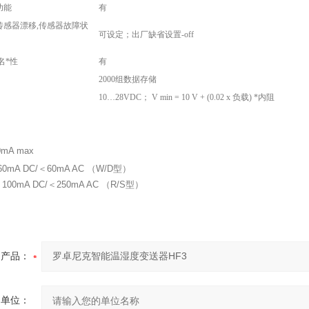
功能
有
传感器漂移,传感器故障状
可设定；出厂缺省设置-off
名*性
有
2000组数据存储
10…28VDC； V min = 10 V + (0.02 x 负载) *内阻
mA max
0mA DC/＜60mA AC （W/D型）
 DC/＜250mA AC （R/S型）
产品：
的单位：