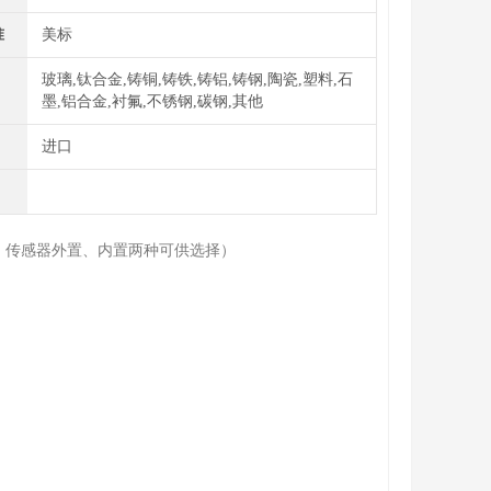
准
美标
玻璃,钛合金,铸铜,铸铁,铸铝,铸钢,陶瓷,塑料,石
墨,铝合金,衬氟,不锈钢,碳钢,其他
进口
，传感器外置、内置两种可供选择）