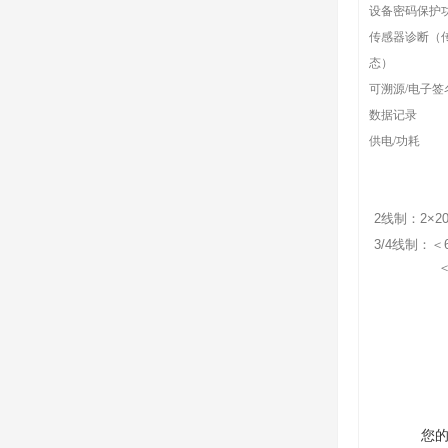
设备密码保护
传感器诊断（
态）
可溯源/电子签
数据记录
供电/功耗
2线制：2×20
3/4线制：＜6
＜100mA
您