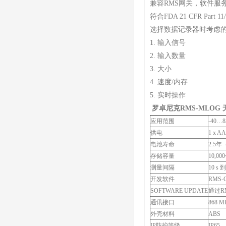
兼容RMS网关，软件服
符合FDA 21 CFR Part 1
选择数据记录器时考虑
1. 输入信号
2. 输入数量
3. 大小
4. 速度/内存
5. 实时操作
罗卓尼克RMS-MLOG
应用范围
-40…8
供电
1 x A
电池寿命
2.5
存储容量
10,0
测量间隔
10 s 到
开发软件
RMS-
SOFTWARE UPDATE
通过RM
通讯接口
868 M
外壳材料
ABS
IP防护等级
IP65