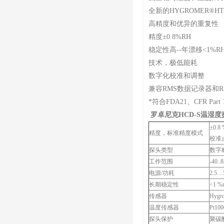
全新的HYGROMER®HT
高精度和优异的重复性
精度±0.8%RH
稳定性高--年漂移<1%R
技术，极低能耗
数字化校准和调整
兼容RMS数据记录器和R
*符合FDA21、CFR Part
罗卓尼克HCD-S温湿度
±0.8 
精度，标准精度模式
校准点 
探头类型
数字
工作范围
-40..
电源/功耗
2.5…
长期稳定性
<1 %r
传感器
Hygr
温度传感器
Pt100
探头保护
聚碳