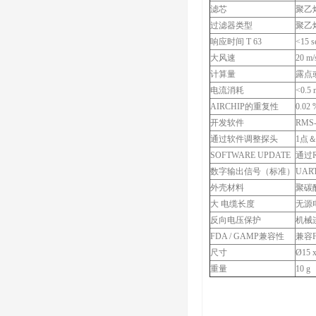
滤芯
聚乙
过滤器类型
聚乙烯
响应时间 T 63
<15 s
大风速
20 m
计算量
露点
电流消耗
<0.5
AIRCHIP的重复性
0.02 
开发软件
RMS
通过软件调整探头
1点＆
SOFTWARE UPDATE
通过R
数字输出信号（标准）
UAR
外壳材料
聚碳
大 电缆长度
无源
反向电压保护
机械
FDA / GAMP兼容性
兼容FD
尺寸
Ø15 
重量
10 g