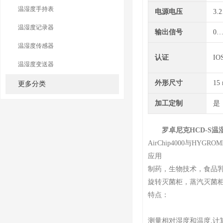
温湿度手持表
电源电压
3.
温湿度记录器
输出信号
0…
温湿度传感器
认证
IO
温湿度变送器
外形尺寸
15
更多分类
加工定制
是
罗卓尼克HCD-S温
AirChip4000与HYG
应用
制药，生物技术，食品乳
旋转灭菌柜，蒸汽灭菌
特点：
测量相对湿度和温度,计