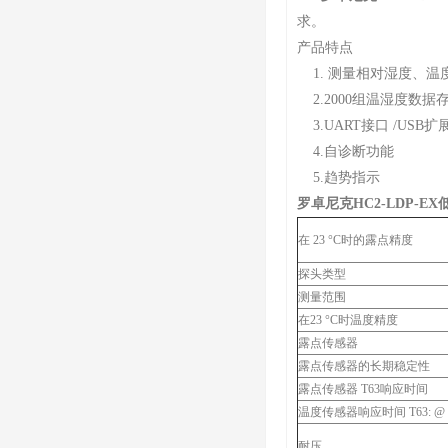
求。
产品特点
1. 测量相对湿度、温
2.2000组温湿度数据
3.UART接口 /USB扩
4.自诊断功能
5.趋势指示
罗卓尼克HC2-LDP-E
在 23 °C时的露点精度
探头类型
测量范围
在23 °C时温度精度
露点传感器
露点传感器的长期稳定性
露点传感器 Ƭ63响应时间
温度传感器响应时间 Ƭ63: @ -5
耐压