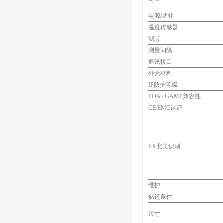
电源/功耗
温度传感器
滤芯
测量间隔
通讯接口
外壳材料
IP防护等级
FDA / GAMP兼容性
CE/EMC认证
EX北美识别
维护
储运条件
尺寸