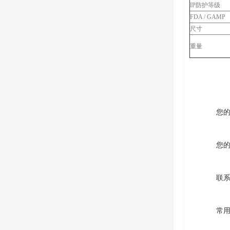
IP防护等级
FDA / GAMP
尺寸
重量
您
您
联
常