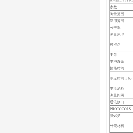
AMBIENT PR
参数
测量范围
应用范围
分辨率
测量原理
校准点
中等
电池寿命
预热时间
响应时间 T 63
电流消耗
测量间隔
通讯接口
PROTOCOLS
阻燃类
外壳材料