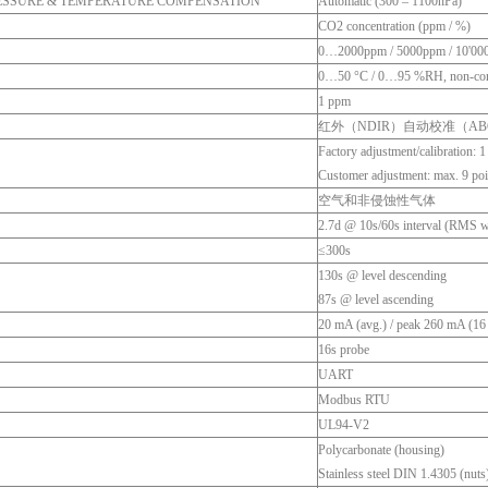
ESSURE & TEMPERATURE COMPENSATION
Automatic (300 – 1100hPa)
CO2 concentration (ppm / %)
0…2000ppm / 5000ppm / 10'00
0…50 °C / 0…95 %RH, non-co
1 ppm
红外（NDIR）自动校准（AB
Factory adjustment/calibration: 1
Customer adjustment: max. 9 poi
空气和非侵蚀性气体
2.7d @ 10s/60s interval (RMS w
≤300s
130s @ level descending
87s @ level ascending
20 mA (avg.) / peak 260 mA (16 s
16s probe
UART
Modbus RTU
UL94-V2
Polycarbonate (housing)
Stainless steel DIN 1.4305 (nuts