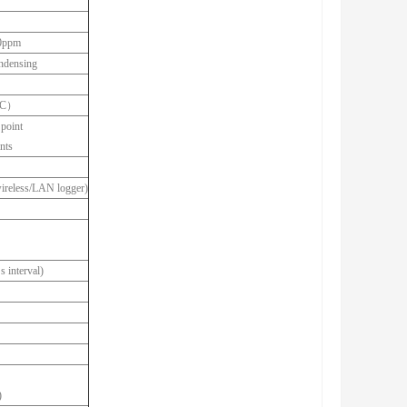
0ppm
ndensing
C）
 point
nts
ireless/LAN logger)
 interval)
)