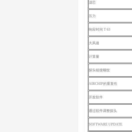
滤芯
压力
响应时间 T 63
大风速
计算量
探头链接螺纹
AIRCHIP的重复性
开发软件
通过软件调整探头
SOFTWARE UPDATE