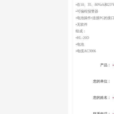
•在10、35、80%rh和23
•可编程报警器
•电池操作•连接PC的接口
•无软件
组成：
•HL-20D
•电池
•电缆AC3006
产品：
您的单位：
您的姓名：
联系电话：