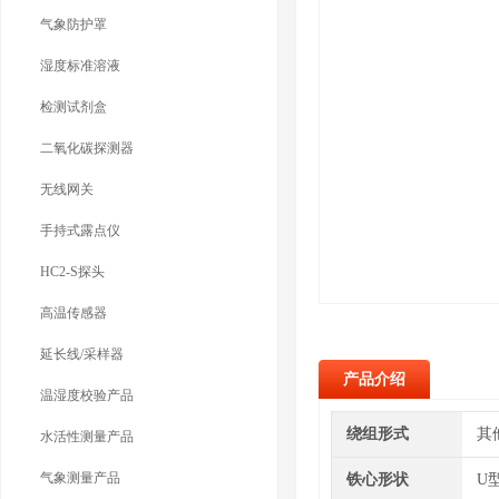
气象防护罩
湿度标准溶液
检测试剂盒
二氧化碳探测器
无线网关
手持式露点仪
HC2-S探头
高温传感器
延长线/采样器
产品介绍
温湿度校验产品
绕组形式
其
水活性测量产品
气象测量产品
铁心形状
U