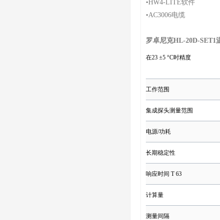
•HW4-LITE软件
•AC3006电缆
罗卓尼克HL-20D-SE
在23 ±5 °C时精度
工作范围
集成探头测量范围
电源/功耗
长期稳定性
响应时间 T 63
计算量
测量间隔