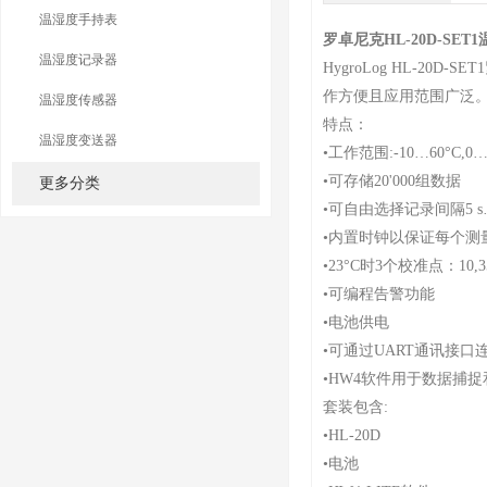
温湿度手持表
罗卓尼克HL-20D-SE
温湿度记录器
HygroLog HL-
作方便且应用范围广泛。
温湿度传感器
特点：
温湿度变送器
•工作范围:-10…60°C,0…
•可存储20'000组数据
更多分类
•可自由选择记录间隔5 s…
•内置时钟以保证每个测
•23°C时3个校准点：10,35
•可编程告警功能
•电池供电
•可通过UART通讯接口
•HW4软件用于数据捕
套装包含:
•HL-20D
•电池