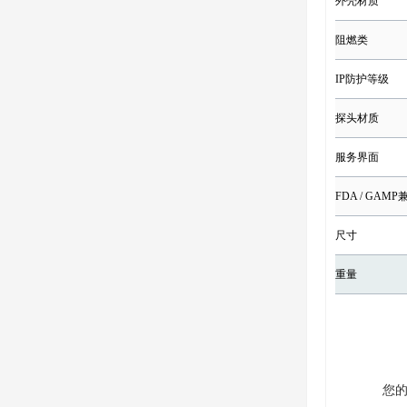
外壳材质
阻燃类
IP防护等级
探头材质
服务界面
FDA / GAM
尺寸
重量
您