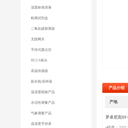
湿度标准溶液
检测试剂盒
二氧化碳探测器
无线网关
手持式露点仪
HC2-S探头
高温传感器
延长线/采样器
产品介绍
温湿度校验产品
产地
水活性测量产品
气象测量产品
罗卓尼克HF
温湿度手持表
•精度：23°C