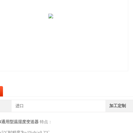
进口
加工定制
4通用型温湿度变送器
特点：
±5°C时精度为±1%rh/±0.2°C