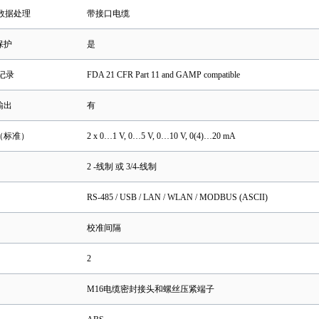
数据处理
带接口电缆
保护
是
记录
FDA 21 CFR Part 11 and GAMP compatible
输出
有
（标准）
2 x 0…1 V, 0…5 V, 0…10 V, 0(4)…20 mA
2 -线制 或 3/4-线制
RS-485 / USB / LAN / WLAN / MODBUS (ASCII)
校准间隔
2
M16电缆密封接头和螺丝压紧端子