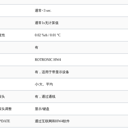
通常<3 sec.
通常1s无计算值
重复性
0.02 %rh / 0.01 °C
有
ROTRONIC HW4
有，适用于带显示设备
小/大。平均
探头
有，通过通线
探头调整
显示/键盘
PDATE
通过互联网和HW4软件