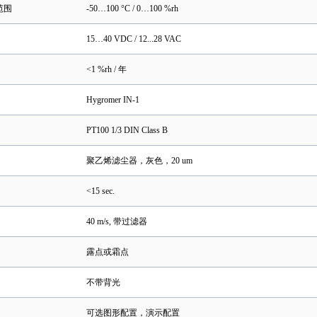
范围
-50…100 °C / 0…100 %rh
15…40 VDC / 12...28 VAC
<1 %rh / 年
Hygromer IN-1
PT100 1/3 DIN Class B
聚乙烯滤尘器，灰色，20 um
<15 sec.
40 m/s, 带过滤器
露点或霜点
不带背光
可选图形配置，演示配置