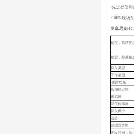
•先进易使
•100%现场
罗卓尼克HC
精度，高精度
精度，标准精
探头类型
工作范围
电源/功耗
长期稳定性
传感器
温度传感器
探头保护
滤芯
过滤器类型
响应时间 T 63