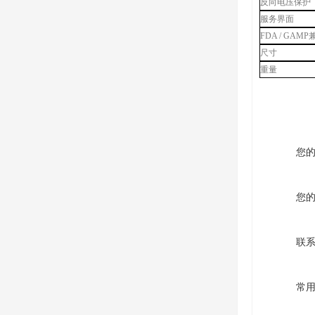
反向电压保护
服务界面
FDA / GAM
尺寸
重量
您
您
联
常