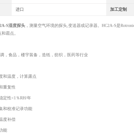
进口
加工定制
2A-S湿度探头
，测量空气环境的探头,变送器或记录器。HC2A-S是Rotr
点和霜点。
通空调，食品，楼宇装备，造纸，纺织，医药等行业
湿度和温度，计算露点
和重复性
稳定性<1％RH/年
采集和校准记录功能
温度补偿
功能