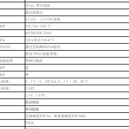
20 m/s, 带过滤器
露点或霜点
4.5 mA ， 3.3 VDC供电
重复性
0.02 %rh / 0.01 °C
ROTRONIC HW4
探头
1点＆多点％rh＆°C
PDATE
通过互联网和HW4软件
来自 HW4 (设备管理）
数据处理
带接口电缆
保护
是
输出
有
（标准）
0…1 V = 0…100 %rh; 0…1 V = -40…60 °C
（标准）
UART
2 x 0…1 VDC
聚碳酸酯
聚碳酸酯
无源电缆可长5m，有有源电缆可长100m
PEEK