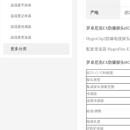
温湿度手持表
产地
进
温湿度记录器
温湿度传感器
罗卓尼克EX防爆探头HC2
温湿度变送器
HygroClip2防爆电缆探头
更多分类
配套变送器:HygroFlex-E
罗卓尼克EX防爆探头HC2
在23 ±5 °C时精度
探头类型
集成探头测量范围
传感器
温度传感器
校准/调整
电缆长度
IP防护等级