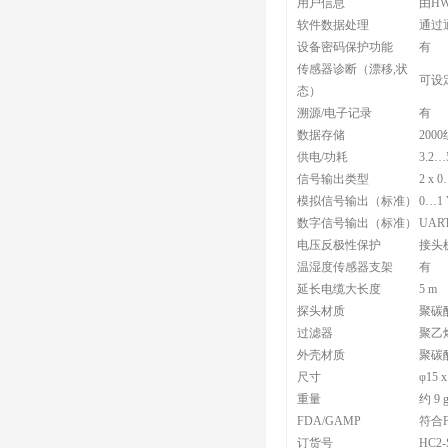
用户信息
由H
软件数据处理
通过
设备密码保护功能
有
传感器诊断（漂移,状
可设
态）
溯源/电子记录
有
数据存储
200
供电/功耗
3.2…
信号输出类型
2 x 
模拟信号输出（标准）
0…1 V
数字信号输出（标准）
UART 
电压反极性保护
接头
温湿度传感器支架
有
延长电缆大长度
5 m
探头材质
聚碳
过滤器
聚乙
外壳材质
聚碳
尺寸
φ15 
重量
约 9 
FDA/GAMP
符合F
订货号
HC2-