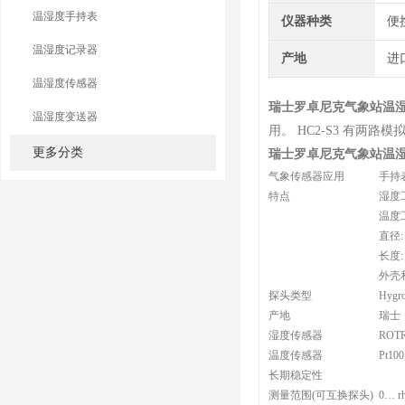
温湿度手持表
仪器种类
便
温湿度记录器
产地
进
温湿度传感器
瑞士罗卓尼克气象站温
温湿度变送器
用。
HC2-S3
有两路模
更多分类
瑞士罗卓尼克气象站温
气象传感器应用
手持
特点
湿度工
温度工作
直径: 
长度: 
外壳
探头类型
Hygro
产地
瑞士，R
湿度传感器
ROTR
温度传感器
Pt100,
长期稳定性
测量范围(可互换探头)
0… r