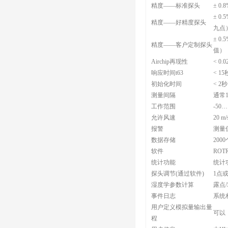
精度——标准探头
± 0.
± 0.5
精度——好精度探头
九点
± 0
精度——客户定制探头
值）
Airchip再现性
< 0.0
响应时间t63
< 15
初始化时间
< 2秒
测量间隔
通常
工作范围
-50…
允许风速
20 
报警
测量
数据存储
200
软件
ROT
统计功能
统计
探头调节(通过软件)
1点
湿度学参数计算
露点
事件日志
系统相
用户定义模拟量输出量
可以
程