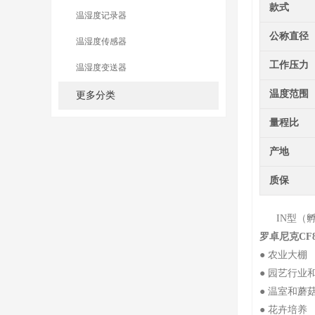
款式
温湿度记录器
公称直径
温湿度传感器
工作压力
温湿度变送器
温度范围
更多分类
量程比
产地
质保
IN型（孵
罗卓尼克CF8
● 农业大棚
● 园艺行业
● 温室和蘑
● 花卉培养