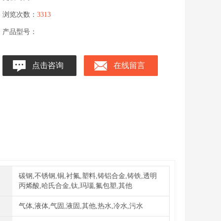
浏览次数：
3313
产品型号：
点击咨询
在线留言
碳钢,不锈钢,铜,衬氟,塑料,铸铝合金,铸铁,透明
丙烯酸,哈氏合金,钛,玛瑙,氟包塑,其他
气体,液体,气固,液固,其他,热水,冷水,污水