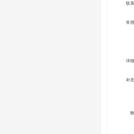
联
常
详
补