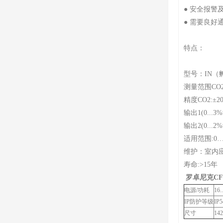
● 安全报警
● 需要良好
特点：
型号：IN（
测量范围CO2:0
精度CO2:±20
输出1(0...3%v
输出2(0...2%v
适用范围:0…50
维护：室内
寿命:>15年
罗卓尼克CF
电源/功耗
16.
IP防护等级
IP5
尺寸
142