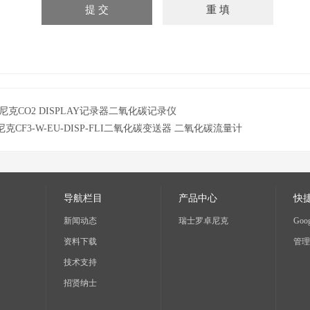
尼克CO2 DISPLAY记录器二氧化碳记录仪
克CF3-W-EU-DISP-FLI二氧化碳变送器 二氧化碳流量计
导航栏目
产品中心
快
新闻动态
瑞士罗卓尼克
Goog
资料下载
管理
技术支持
招贤纳士