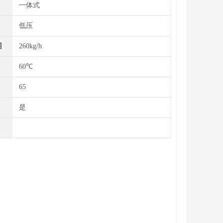
一体式
低压
围
260kg/h
60℃
65
是