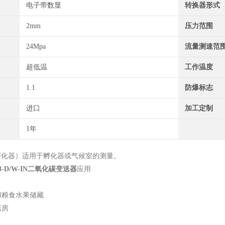
电子带数显
转换器形式
2mm
压力范围
24Mpa
流量测速范
超低温
工作温度
1.1
防爆标志
进口
加工定制
1年
化器）适用于孵化器或气候室的测量。
-D/W-IN二氧化碳变送器
应用
和粮食水果储藏
菇房