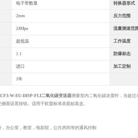
电子带数显
转换器形式
2mm
压力范围
24Mpa
流量测速范
超低温
工作温度
1.1
防爆标志
进口
加工定制
1年
F3-W-EU-DISP-FLI二氧化碳变送器
测量室内二氧化碳浓度时，当超过14
壳侧面设置按钮。适用于欧盟标准表面贴装盒。
业，办公室，教室，电影院，公共房间等的通风控制