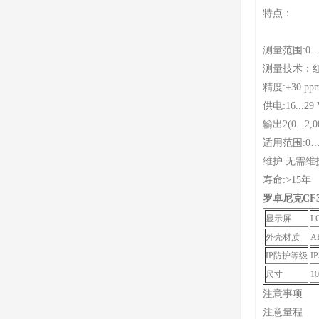
特点：
测量范围:0…2
测量技术：红
精度:±30 pp
供电:16...29
输出2(0...2,
适用范围:0…50
维护:无需维
寿命:>15年
罗卓尼克CF3
显示屏
L
外壳材质
A
IP防护等级
IP
尺寸
10
注意事项
注意量程