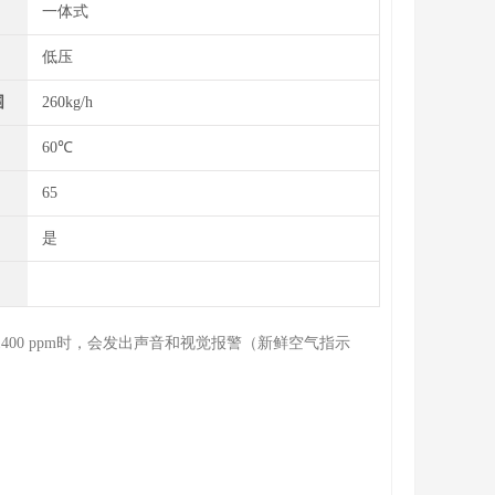
一体式
低压
围
260kg/h
60℃
65
是
00 ppm时，会发出声音和视觉报警（新鲜空气指示