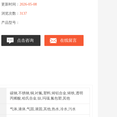
更新时间：
2026-05-08
浏览次数：
3137
产品型号：
点击咨询
在线留言
碳钢,不锈钢,铜,衬氟,塑料,铸铝合金,铸铁,透明
丙烯酸,哈氏合金,钛,玛瑙,氟包塑,其他
气体,液体,气固,液固,其他,热水,冷水,污水