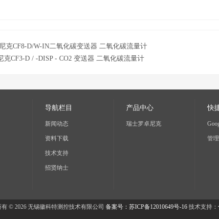
尼克CF8-D/W-IN二氧化碳变送器 二氧化碳流量计
克CF3-D / -DISP - CO2 变送器 二氧化碳流量计
导航栏目
产品中心
快
新闻动态
瑞士罗卓尼克
Goog
资料下载
管理
技术支持
招贤纳士
有 © 2026 无锡徽科特测控技术有限公司
备案号：苏ICP备12010649号-16
技术支持：