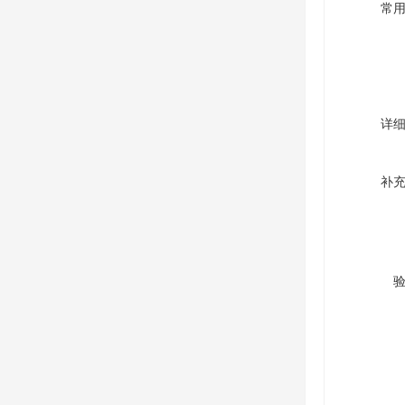
常
详
补