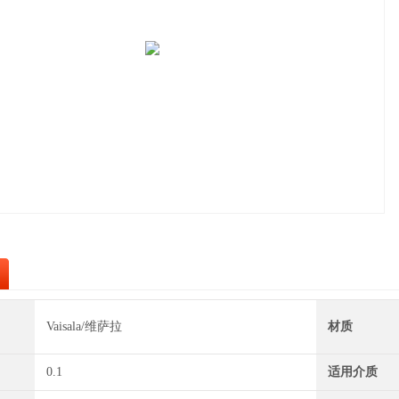
Vaisala/维萨拉
材质
0.1
适用介质