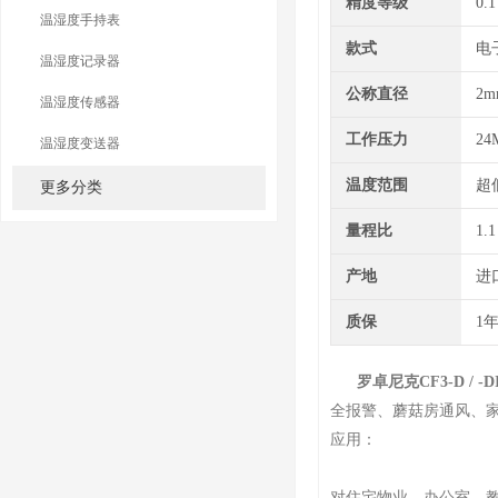
精度等级
0.1
温湿度手持表
款式
电
温湿度记录器
公称直径
2m
温湿度传感器
工作压力
24
温湿度变送器
温度范围
超
更多分类
量程比
1.1
产地
进
质保
1
罗卓尼克CF3-D / -D
全报警、蘑菇房通风、
应用：
对住宅物业，办公室，