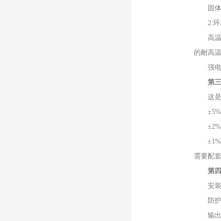
固体表
2.环
高温(
的耐高
强电磁
第
这是一
±5%
±2%~
±1%
需要配
第
安装方
防护等
输出信号