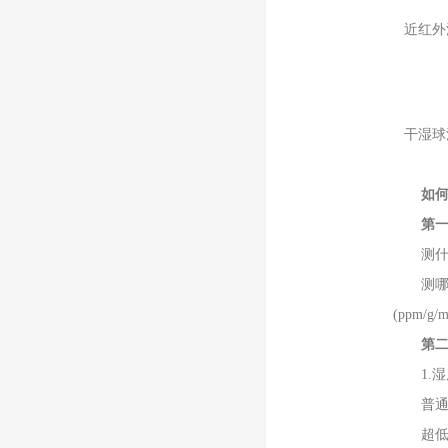
近红外
干湿球
如何选
第一
测什么
测哪个参
(ppm/g/
第二
1.湿
普通环境
超低湿环