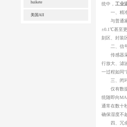
huikete
统中，
工业
一、精准感
美国AII
与普通家用
±0.1℃甚
刻区、封装
二、信号转
传感器采集
行放大、滤波
一过程如同
三、闭环联
仅有数据还
统随即向M
通常在数十
确保湿度不
四、冗余与