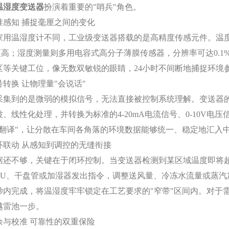
温湿度变送器
扮演着重要的"哨兵"角色。
知 捕捉毫厘之间的变化
温湿度计不同，工业级变送器搭载的是高精度传感元件。温度测量
至更高；湿度测量则多用电容式高分子薄膜传感器，分辨率可达0.
区等关键工位，像无数双敏锐的眼睛，24小时不间断地捕捉环境
换 让物理量"会说话"
到的是微弱的模拟信号，无法直接被控制系统理解。变送器的
、线性化处理，并转换为标准的4-20mA电流信号、0-10V电压信号
"翻译"，让分散在车间各角落的环境数据能够统一、稳定地汇入
动 从感知到调控的无缝衔接
不够，关键在于闭环控制。当变送器检测到某区域温度即将超标
AU、干盘管或加湿器发出指令，调整送风量、冷冻水流量或蒸汽
秒内完成，将温湿度牢牢锁定在工艺要求的"窄带"区间内。对于
越雷池一步。
校准 可靠性的双重保险