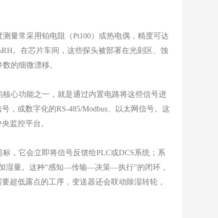
常采用铂电阻（Pt100）或热电偶，精度可达
1%RH。在芯片车间，这些探头被部署在光刻区、蚀
参数的细微漂移。
核心功能之一，就是通过内置电路将这些信号进
，或数字化的RS-485/Modbus、以太网信号。这
中央监控平台。
，它会立即将信号反馈给PLC或DCS系统；系
加湿量。这种"感知—传输—决策—执行"的闭环，
需要超低露点的工序，变送器还会联动除湿转轮，