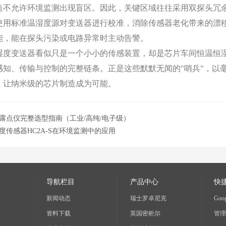
允许环境监测出现盲区。因此，关键区域往往采用双探头冗余
使用标准温湿度源对变送器进行校准，消除传感器老化带来的漂
能，能在探头污染或电路异常时主动告警。
变送器看似只是一个小小的传感装置，却是芯片车间恒温恒湿环
感知、传输与控制的完整链条。正是这些默默无闻的"哨兵"，以
，让纳米级的芯片制造成为可能。
露点仪完整选型指南（工业/高纯/电子级）
度传感器HC2A-S在环境监测中的应用
导航栏目
产品中心
快
新闻动态
瑞士罗卓尼克
Goog
资料下载
英国密析尔
管理