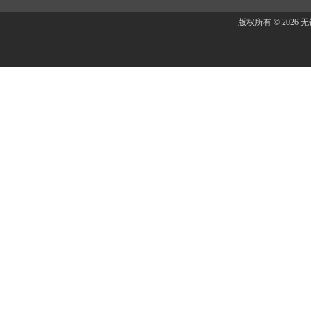
版权所有 © 202