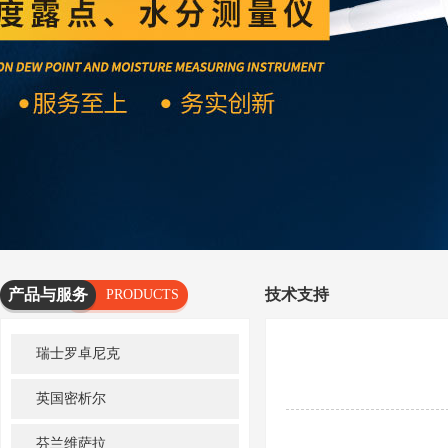
产品与服务
技术支持
PRODUCTS
AND
瑞士罗卓尼克
SERVICES
英国密析尔
芬兰维萨拉