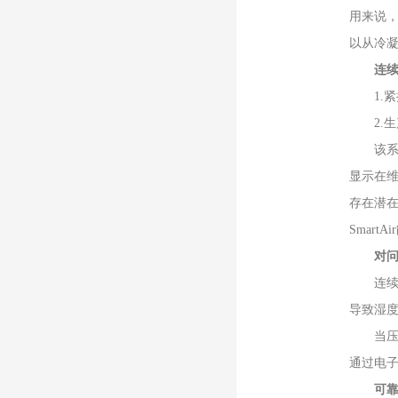
用来说
以从冷
连续
1.紧
2.生
该系统
显示在
存在潜
Smar
对
连续监
导致湿度
当压缩空
通过电子
可