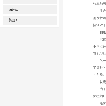
效率和
huikete
生产消
都发挥
美国AII
控制对
抽
此前，压
不同点
节能型
另一个
了额外
的冬季
从定
为了应
萨拉的D
维萨拉