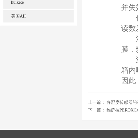
huikete
并失
美国AII
传感
读数
污染
膜，
温度
箱内
因此
上一篇：
各湿度传感器的
下一篇：
维萨拉PEROXC