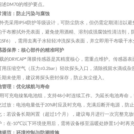
阐述
的维护要点。
DM70
常清洁：防止污染与腐蚀
外壳采用
防护等级设计，可防尘防水，但仍需定期清洁以避
IP54
的干布擦拭外壳表面，避免使用酒精、溶剂或强腐蚀性清洁剂，
如
），需用去离子水轻轻冲洗探头表面，并立即用干布吸干水
SF6
感器保养：核心部件的精准呵护
载的
薄膜传感器是其精度核心，需重点维护。传感器表
DRYCAP®
可用压缩空气（压力
）轻吹探头入口，清除残留水滴或杂
≤0.2bar
长期未使用，建议将探头密封保存，防止灰尘侵入。
池管理：优化续航与寿命
用可充电镍氢电池组，支持
小时连续工作。为延长电池寿命，
48
充过放：电池电量低于
时应及时充电，充满后断开电源，防
20%
化：若设备长期闲置（超过
个月），建议每月进行一次完整充放
1
护：在
以下环境使用后，需将设备移至温暖处静置
小时再
-10℃
1
储规范：环境控制与防潮措施