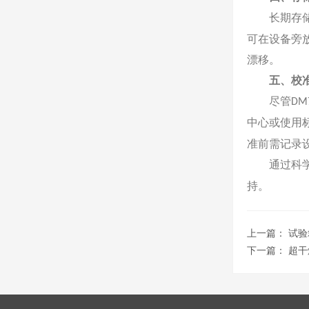
长期存
可在设备旁
漂移。
五、校
尽管
DM
中心或使用
准前需记录
通过科
持。
上一篇：
试验
下一篇：
超干