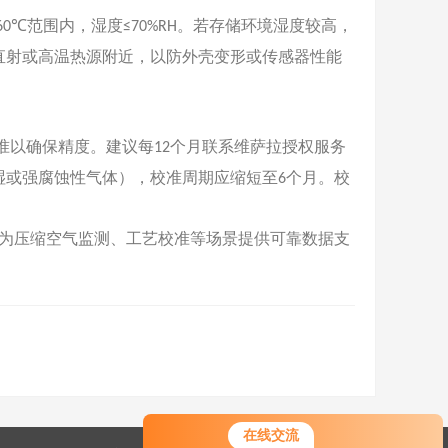
范围内，湿度
。若存储环境湿度较高，
60℃
≤70%RH
直射或高温热源附近，以防外壳变形或传感器性能
准以确保精度。建议每
个月联系维萨拉授权服务
12
湿或强腐蚀性气体），校准周期应缩短至
个月。校
6
为压缩空气监测、工艺校准等场景提供可靠数据支
在线交流