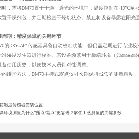
储时，需将
置于干燥、避光的环境中，温度控制在
至
DM70
-10℃
+
放置干燥剂包，并定期检查干燥剂状态。禁止将设备暴露在阳光
准周期：精度保障的关键环节
的
传感器具备自动校准功能，但仍需定期进行专业校
70
DRYCAP®
标准湿度发生器进行校准。若设备频繁用于极端环境（如高温高
设备使用历史，以便技术人员针对性调整。
学的维护方法，
手持式露点仪可长期保持
的测量精度，
DM70
±2℃
箱湿度传感器安装位置
燥环境测量为什么“露点/霜点”更靠谱？解锁工艺测量的关键参数