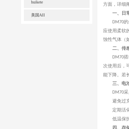
huikete
方面，详细
一、日
美国AII
的
DM70
应使用柔软
蚀性气体（
二、传
搭
DM70
次使用后，
能下降。若
三、电
采
DM70
避免过
定期活
低温保
四、存