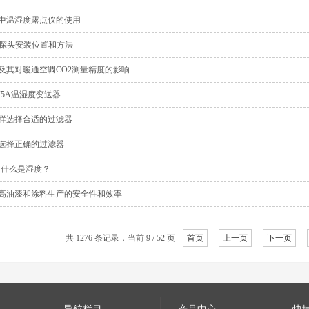
中温湿度露点仪的使用
0探头安装位置和方法
及其对暖通空调CO2测量精度的影响
F5A温湿度变送器
样选择合适的过滤器
选择正确的过滤器
- 什么是湿度？
高油漆和涂料生产的安全性和效率
共 1276 条记录，当前 9 / 52 页
首页
上一页
下一页