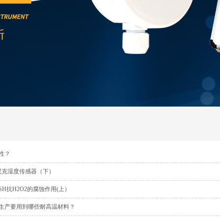
性？
尼克湿度传感器（下）
SH抗H2O2的腐蚀作用(上）
生产要用到哪些耐高温材料？