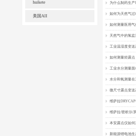
huikete
为什么制药生产
如何为天然气过
美国AII
如何测量医用气
天然气中的氢监
工业温湿度变送
如何测量烃露点
工业水分测量面
水分和氧测量在
微尺寸露点变送器
维萨拉DRYCA
维萨拉/密析尔
本安露点仪如何
新能源锂电池生