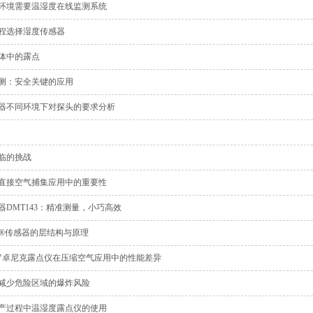
环境需要温湿度在线监测系统
程选择湿度传感器
体中的露点
测：安全关键的应用
器不同环境下对探头的要求分析
临的挑战
直接空气捕集应用中的重要性
DMT143：精准测量，小巧高效
P®传感器的层结构与原理
/罗卓尼克露点仪在压缩空气应用中的性能差异
减少危险区域的爆炸风险
产过程中温湿度露点仪的使用