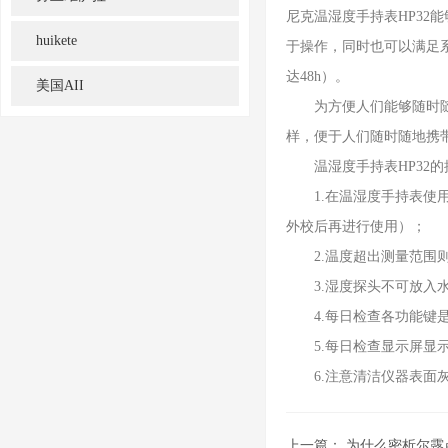
尼克温湿度手持表HP3
huikete
于操作，同时也可以满足系
达48h）。
美国AII
为方便人们能够随时随地
样，便于人们随时随地携
温湿度手持表HP32的
1.在温湿度手持表使用
外校后再进行使用）；
2.温度超出测量范围则显
3.湿度探头不可放入
4.每日检查各功能键
5.每日检查显示屏显示
6.注意清洁仪器表面灰
上一篇：
为什么密析尔露