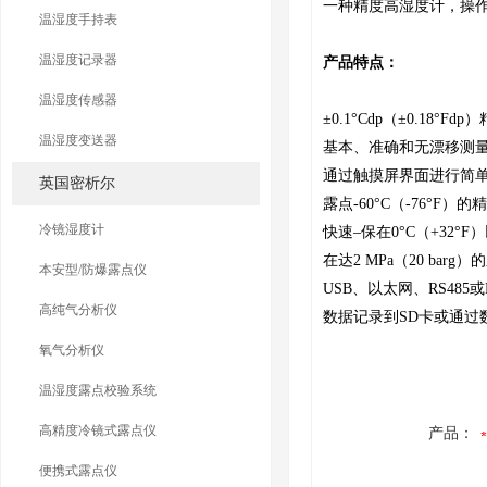
一种精度高湿度计，操
温湿度手持表
温湿度记录器
产品特点：
温湿度传感器
±0.1°Cdp（±0.18°Fdp
温湿度变送器
基本、准确和无漂移测
通过触摸屏界面进行简
英国密析尔
露点-60°C（-76°F）的
冷镜湿度计
快速–保在0°C（+32°
在达2 MPa（20 barg
本安型/防爆露点仪
USB、以太网、RS485或
高纯气分析仪
数据记录到SD卡或通过
氧气分析仪
温湿度露点校验系统
高精度冷镜式露点仪
产品：
便携式露点仪