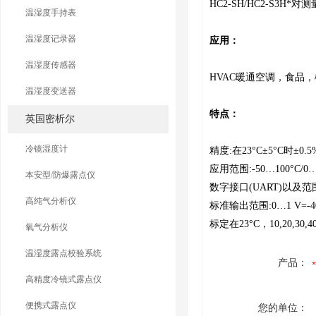
HC2-SH/HC2-S
温湿度手持表
温湿度记录器
应用：
温湿度传感器
HVAC暖通空调，食品
温湿度变送器
特点：
英国密析尔
冷镜湿度计
精度:在23°C±5°C时±0.5%r
应用范围:-50…100°C/0…
本安型/防爆露点仪
数字接口(UART)以及范
高纯气分析仪
标准输出范围:0…1 V=-40
标定在23°C，10,20,30,40,
氧气分析仪
温湿度露点校验系统
产品：
高精度冷镜式露点仪
便携式露点仪
您的单位：