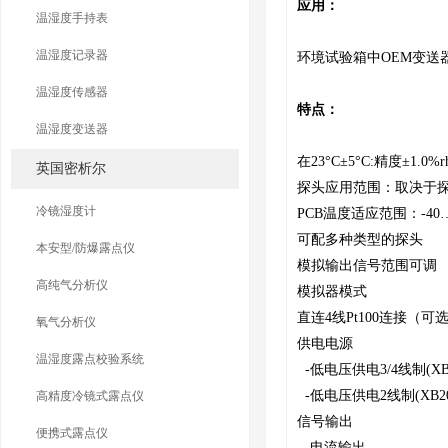
应用：
温湿度手持表
温湿度记录器
环境试验箱中OEM变送
温湿度传感器
特点：
温湿度变送器
在23°C±5°C:精度±1.0%rh
英国密析尔
探头应用范围：取决于探头-
冷镜湿度计
PCB温度适应范围：-40…
可配多种类型的探头
本安型/防爆露点仪
模拟输出信号范围可调
高纯气分析仪
模拟器模式
直连4线Pt100连接（可
氧气分析仪
供电电源
温湿度露点校验系统
-低电压供电3/4线制(XB
-低电压供电2线制(XB20
高精度冷镜式露点仪
信号输出
便携式露点仪
-电流输出