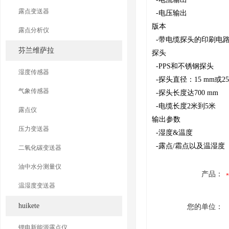
露点变送器
-电压输出
版本
露点分析仪
-带电缆探头的印刷电
芬兰维萨拉
探头
-PPS和不锈钢探头
湿度传感器
-探头直径：15 mm或25/
气象传感器
-探头长度达700 mm
-电缆长度2米到5米
露点仪
输出参数
压力变送器
-湿度&温度
-露点/霜点以及温湿度
二氧化碳变送器
油中水分测量仪
产品：
温湿度变送器
huikete
您的单位：
锂电新能源露点仪