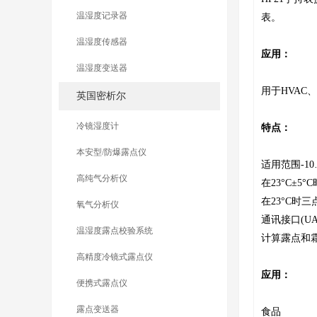
温湿度记录器
表。
温湿度传感器
应用：
温湿度变送器
用于HVA
英国密析尔
冷镜湿度计
特点：
本安型/防爆露点仪
适用范围-10…
高纯气分析仪
在23°C±5°C
在23°C时三点
氧气分析仪
通讯接口(UA
温湿度露点校验系统
计算露点和
高精度冷镜式露点仪
应用：
便携式露点仪
露点变送器
食品