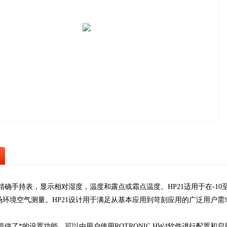
度精确手持表，显示相对湿度，温度和露点或霜点温度。HP21适用于在-10至6
场环境空气测量。HP21设计用于满足从基本应用到苛刻应用的广泛用户需
表提供了*的设置功能，可以由用户使用ROTRONIC HW4软件进行配置