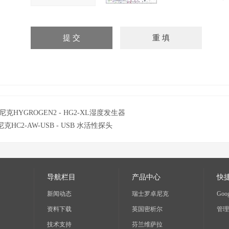
尼克HYGROGEN2 - HG2-XL湿度发生器
克HC2-AW-USB - USB 水活性探头
导航栏目
产品中心
快
新闻动态
瑞士罗卓尼克
Goog
资料下载
英国密析尔
管理
技术支持
芬兰维萨拉