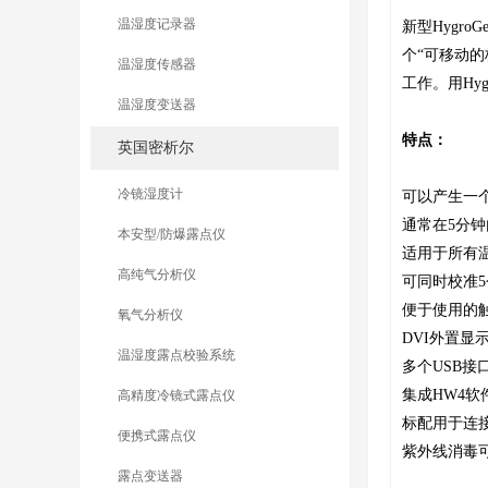
温湿度记录器
新型Hygr
个“可移动
温湿度传感器
工作。用Hy
温湿度变送器
特点：
英国密析尔
冷镜湿度计
可以产生一个
通常在5分
本安型/防爆露点仪
适用于所有
高纯气分析仪
可同时校准
便于使用的
氧气分析仪
DVI外置显
温湿度露点校验系统
多个USB接
集成HW4软
高精度冷镜式露点仪
标配用于连
便携式露点仪
紫外线消毒
露点变送器