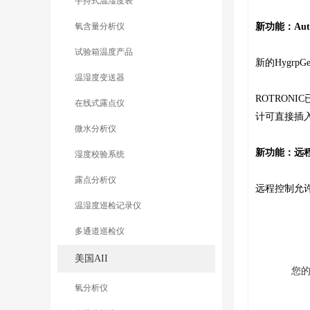
手持式温湿度表
氧含量分析仪
新功能：Aut
试验箱温度产品
新的Hygr
温湿度变送器
ROTRON
在线式露点仪
计可直接插入
微水分析仪
新功能：远
湿度校验系统
露点分析仪
远程控制允许
温湿度巡检记录仪
多通道巡检仪
美国AII
您
氧分析仪