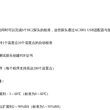
同时可以完成6个HC2探头的校准，这些探头通过AC3001 USB适配器
持1个温度点10个湿度点的自动校准
测试探头创建PDF证书
程序（每个程序支持高达200个设置点）
能：
展到－5～60℃（标准为0～60℃）
以扩展到2～99%RH（标准为5～95%RH）