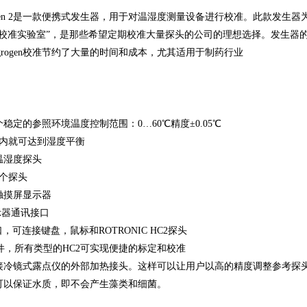
oGen 2是一款便携式发生器，用于对温湿度测量设备进行校准。此款发生器为
的校准实验室”，是那些希望定期校准大量探头的公司的理想选择。发生器
grogen校准节约了大量的时间和成本，尤其适用于制药行业
稳定的参照环境温度控制范围：0…60℃精度±0.05℃
钟内就可达到湿度平衡
温湿度探头
5个探头
触摸屏显示器
示器通讯接口
口，可连接键盘，鼠标和ROTRONIC HC2探头
件，所有类型的HC2可实现便捷的标定和校准
接冷镜式露点仪的外部加热接头。这样可以让用户以高的精度调整参考探
可以保证水质，即不会产生藻类和细菌。