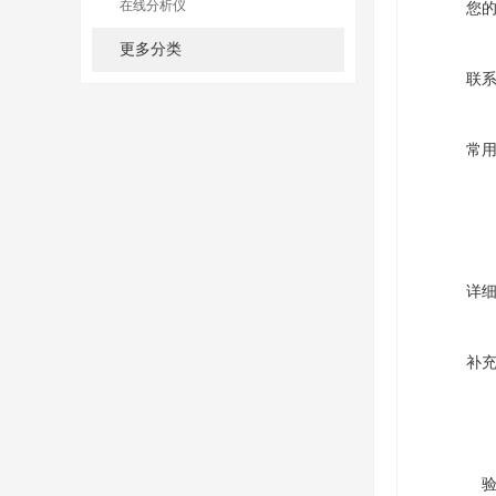
在线分析仪
您
更多分类
联
常
详
补