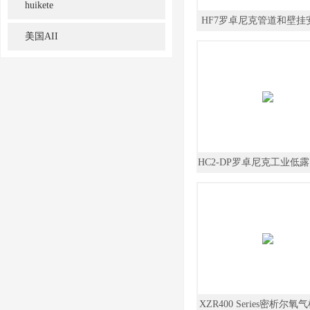
huikete
HF7罗卓尼克管道和壁挂
美国AII
智能型温度变送器
HC2-DP罗卓尼克工业低
露点仪水分测定仪
XZR400 Series密析尔