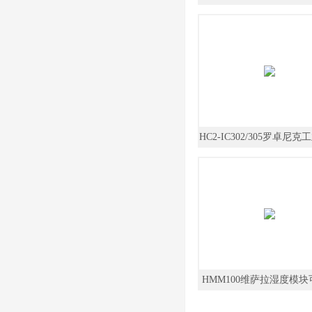
气体分析仪锅炉焚化炉
HC2-IC302/305罗卓尼
探头传感器温湿度
HMM100维萨拉湿度模块
环境试验箱湿度传感器 水